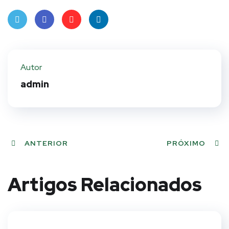
Twit
Face
Pint
Linke
ter
book
eres
dIn
Autor
t
admin
ANTERIOR
PRÓXIMO
Artigos Relacionados