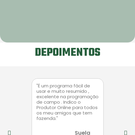
DEPOIMENTOS
"É um programa fácil de
"Ele é melh
usar e muito resumido ,
praticidade,
excelente na programação
manutenção
de campo . Indico o
além de se
Produtor Online para todos
simples. E
os meu amigos que tem
demais..."
fazenda."
Suela